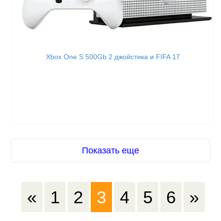
Xbox One S 500Gb 2 джойстика и FIFA 17
Показать еще
«
1
2
3
4
5
6
»