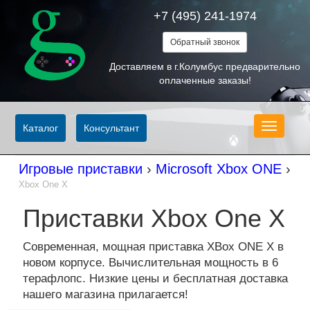
+7 (495) 241-1974
Обратный звонок
Доставляем в г.Колумбус предварительно
оплаченные заказы!
Меню
Каталог
Консультант
Игровые приставки
›
Microsoft Xbox ONE
›
Xbox One X
Приставки Xbox One X
Современная, мощная приставка XBox ONE X в
новом корпусе. Вычислительная мощность в 6
терафлопс. Низкие цены и бесплатная доставка
нашего магазина прилагается!