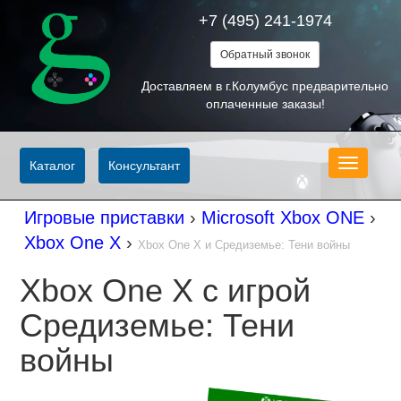
+7 (495) 241-1974
Обратный звонок
Доставляем в г.Колумбус предварительно
оплаченные заказы!
Меню
Каталог
Консультант
Игровые приставки
›
Microsoft Xbox ONE
›
Xbox One X
›
Xbox One X и Средиземье: Тени войны
Xbox One X с игрой
Средиземье: Тени
войны