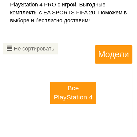
PlayStation 4 PRO с игрой. Выгодные
комплекты с EA SPORTS FIFA 20. Поможем в
выборе и бесплатно доставим!
Не сортировать
Модели
Все
PlayStation 4