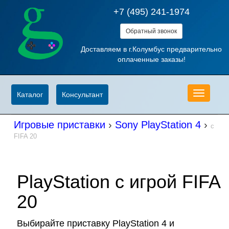
+7 (495) 241-1974
Обратный звонок
Доставляем в г.Колумбус предварительно
оплаченные заказы!
Меню
Каталог
Консультант
Игровые приставки
›
Sony PlayStation 4
›
с
FIFA 20
PlayStation c игрой FIFA
20
Выбирайте приставку PlayStation 4 и