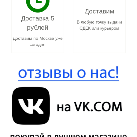
Доставим
Доставка 5
В любую точку выдачи
рублей
СДЕК или курьером
Доставим по Москве уже
сегодня