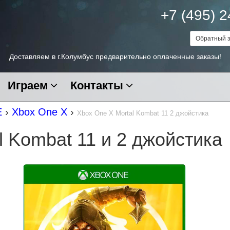
+7 (495) 
Обратный з
Доставляем в г.Колумбус предварительно оплаченные заказы!
Играем
Контакты
E
›
Xbox One X
›
Xbox One X Mortal Kombat 11 2 джойстика
l Kombat 11 и 2 джойстика