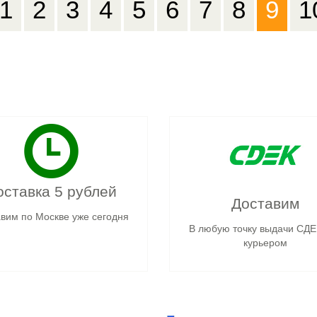
1
2
3
4
5
6
7
8
9
1
оставка 5 рублей
Доставим
вим по Москве уже сегодня
В любую точку выдачи СДЕ
курьером