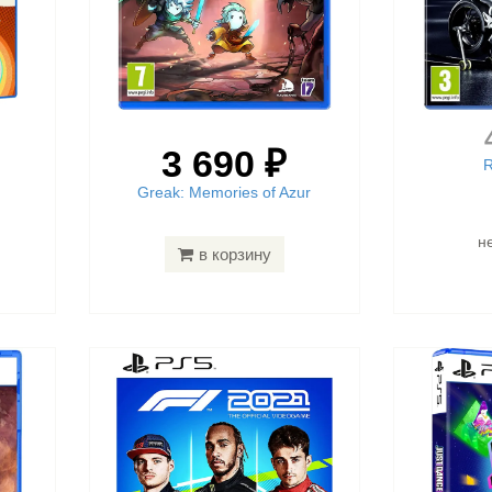
3 690 ₽
R
Greak: Memories of Azur
н
в корзину