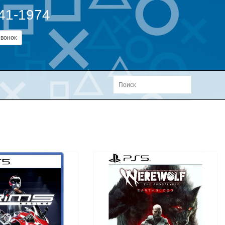
241-1974
вонок