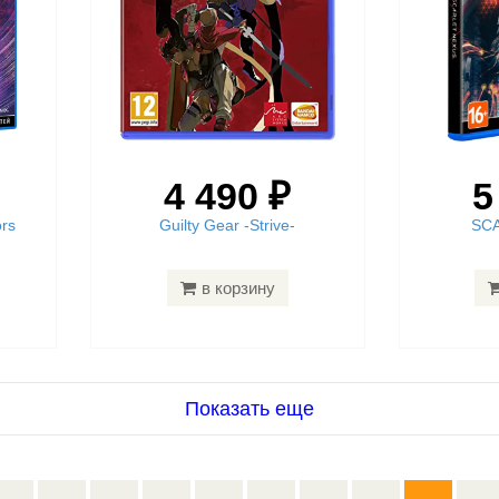
4 490 ₽
5
ors
Guilty Gear -Strive-
SC
в корзину
Показать еще