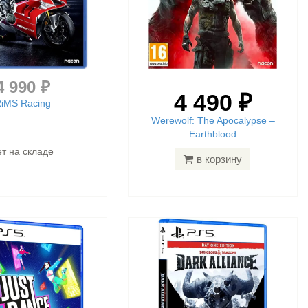
4 990 ₽
4 490 ₽
iMS Racing
Werewolf: The Apocalypse –
Earthblood
ет на складе
в корзину