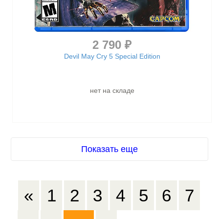
2 790 ₽
Devil May Cry 5 Special Edition
нет на складе
Показать еще
«
1
2
3
4
5
6
7