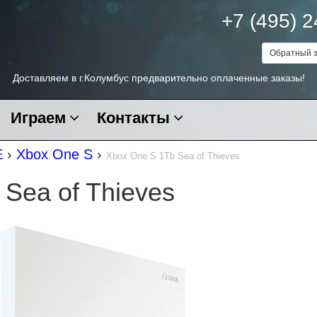
+7 (495) 
Обратный з
Доставляем в г.Колумбус предварительно оплаченные заказы!
Играем
Контакты
E
›
Xbox One S
›
Xbox One S 1Tb Sea of Thieves
 Sea of Thieves