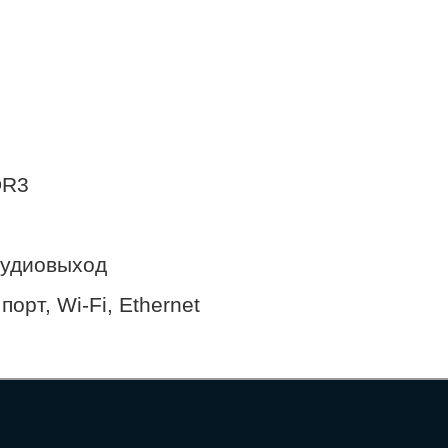
DR3
аудиовыход
рт, Wi-Fi, Ethernet