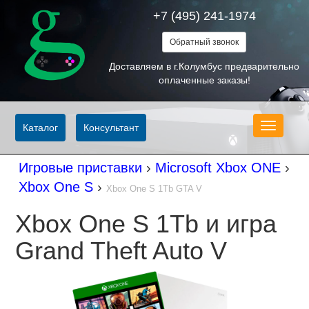
+7 (495) 241-1974
Обратный звонок
Доставляем в г.Колумбус предварительно
оплаченные заказы!
Меню
Каталог
Консультант
Игровые приставки
›
Microsoft Xbox ONE
›
Xbox One S
›
Xbox One S 1Tb GTA V
Xbox One S 1Tb и игра
Grand Theft Auto V