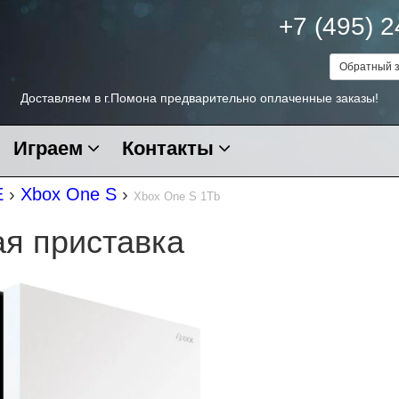
+7 (495) 
Обратный з
Доставляем в г.Помона предварительно оплаченные заказы!
Играем
Контакты
E
›
Xbox One S
›
Xbox One S 1Tb
ая приставка