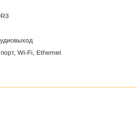
DR3
аудиовыход
рт, Wi-Fi, Ethernet