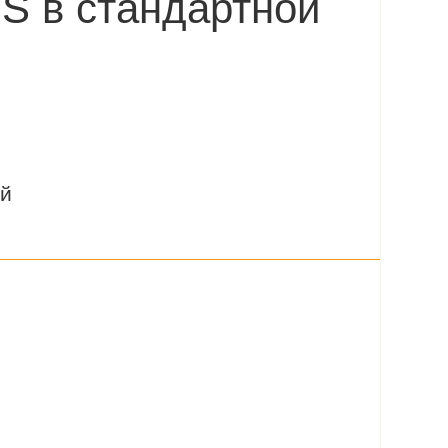
 S в стандартной
ий