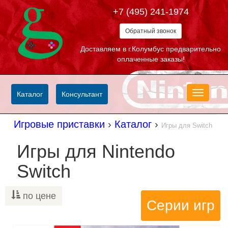
+7 (495) 241-1974
Обратный звонок
Доставляем в г.Колумбус предварительно
оплаченные заказы!
Меню
Каталог
Консультант
Игровые приставки
›
Каталог
›
Игры для Switch
Игры для Nintendo
Switch
по цене
Серии игр