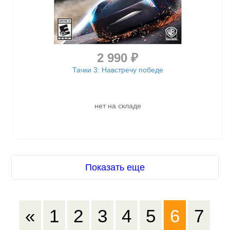
2 990 ₽
Тачки 3: Навстречу победе
нет на складе
Показать еще
«
1
2
3
4
5
6
7