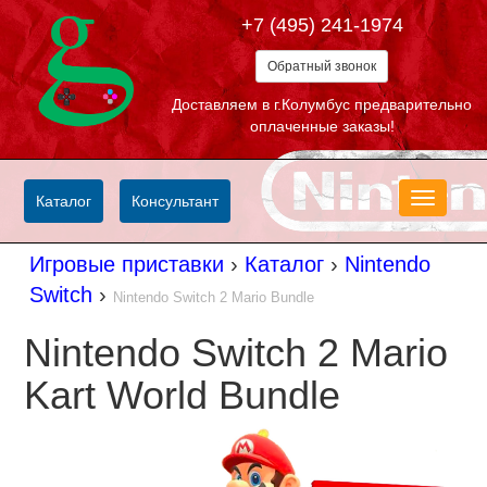
+7 (495) 241-1974
Обратный звонок
Доставляем в г.Колумбус предварительно
оплаченные заказы!
Меню
Каталог
Консультант
Игровые приставки
›
Каталог
›
Nintendo
Switch
›
Nintendo Switch 2 Mario Bundle
Nintendo Switch 2 Mario
Kart World Bundle