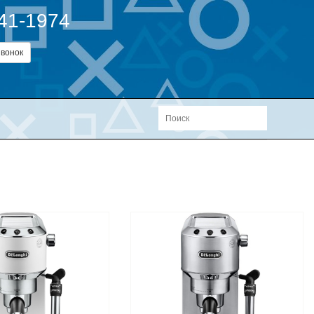
241-1974
вонок