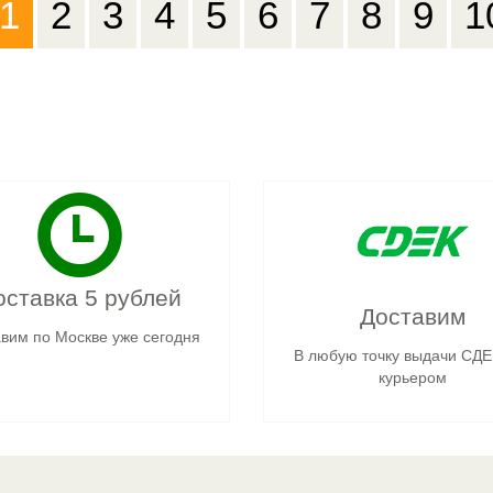
1
2
3
4
5
6
7
8
9
1
оставка 5 рублей
Доставим
вим по Москве уже сегодня
В любую точку выдачи СДЕ
курьером