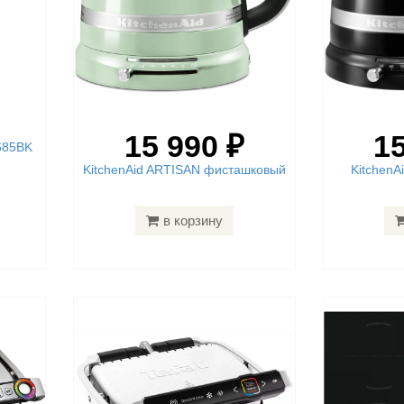
15 990 ₽
15
 685BK
KitchenAid ARTISAN фисташковый
Kitchen
в корзину